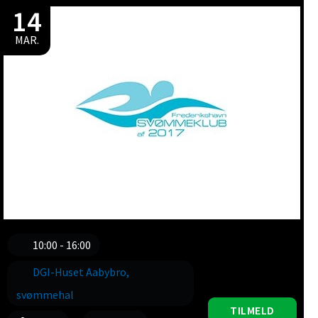
14
MAR.
10:00 - 16:00
DGI-Huset Aabybro,
svømmehal
TILMELD