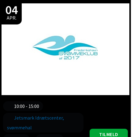
04
APR.
10:00 - 15:00
Jetsmark Idrætscenter,
svømmehal
TILMELD