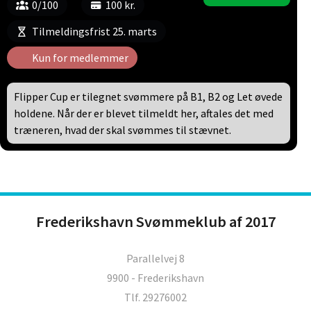
0/100
100 kr.
Tilmeldingsfrist 25. marts
Kun for medlemmer
Flipper Cup er tilegnet svømmere på B1, B2 og Let øvede
holdene. Når der er blevet tilmeldt her, aftales det med
træneren, hvad der skal svømmes til stævnet.
Frederikshavn Svømmeklub af 2017
Parallelvej 8
9900 - Frederikshavn
Tlf. 29276002