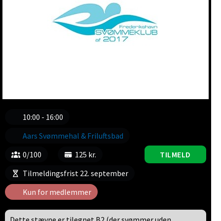
10:00 - 16:00
Aars Svømmehal & Friluftsbad
0/100
125 kr.
TILMELD
Tilmeldingsfrist 22. september
Kun for medlemmer
Dette stævne er tilegnet B2 (der svømmer uden