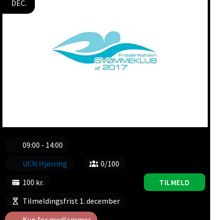
DEC.
09:00 - 14:00
UCN Hjørring
0/100
100 kr.
TILMELD
Tilmeldingsfrist 1. december
Kun for medlemmer