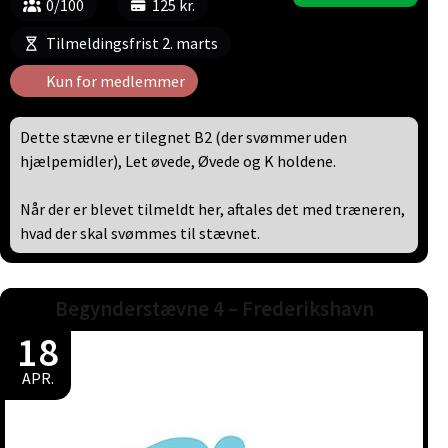
0/100
125 kr.
Tilmeldingsfrist 2. marts
Kun for medlemmer
Dette stævne er tilegnet B2 (der svømmer uden
hjælpemidler), Let øvede, Øvede og K holdene.
Når der er blevet tilmeldt her, aftales det med træneren,
hvad der skal svømmes til stævnet.
Begynderstævne 4 – Frederikshavn
18
APR.