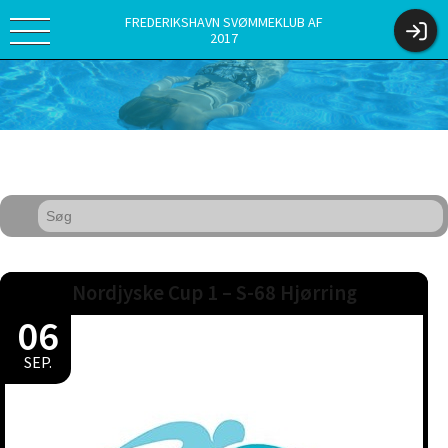
FREDERIKSHAVN SVØMMEKLUB AF
2017
Nordjyske Cup 1 – S-68 Hjørring
06
SEP.