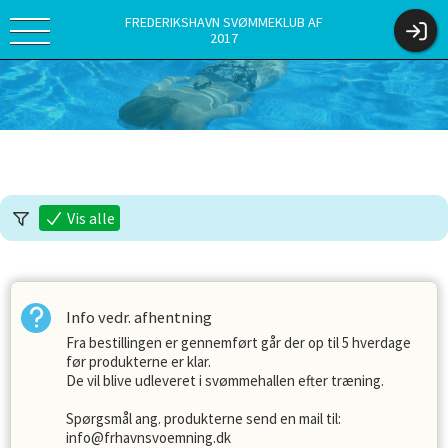
FREDERIKSHAVN SVØMMEKLUB AF
2017
Vis alle
Info vedr. afhentning
Fra bestillingen er gennemført går der op til 5 hverdage
før produkterne er klar.
De vil blive udleveret i svømmehallen efter træning.
Spørgsmål ang. produkterne send en mail til:
info@frhavnsvoemning.dk