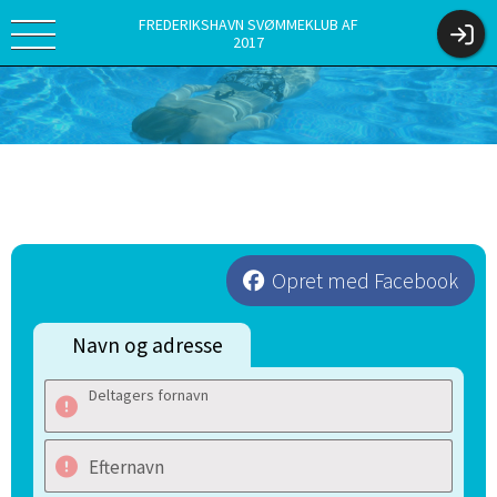
FREDERIKSHAVN SVØMMEKLUB AF
2017
Opret med Facebook
Navn og adresse
Deltagers fornavn
Efternavn