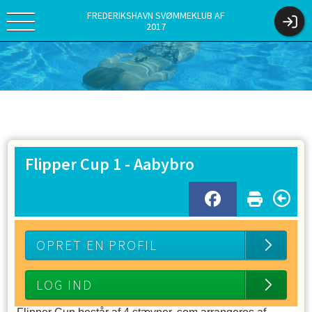
FREDERIKSHAVN SVØMMEKLUB AF
2017
Flipper Cup 1 - Aabybro
OPRET EN PROFIL
LOG IND