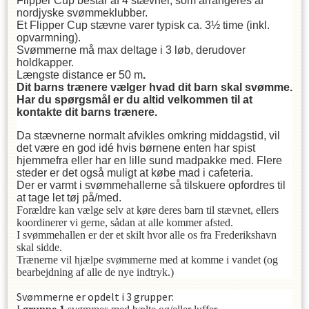
Flipper Cup består af 4 stævner, som arrangeres af
nordjyske svømmeklubber.
Et Flipper Cup stævne varer typisk ca. 3½ time (inkl.
opvarmning).
Svømmerne må max deltage i 3 løb, derudover
holdkapper.
Længste distance er 50 m
.
Dit barns trænere vælger hvad dit barn skal svømme.
Har du spørgsmål er du altid velkommen til at
kontakte dit barns trænere.
Da stævnerne normalt afvikles omkring middagstid, vil
det være en god idé hvis børnene enten har spist
hjemmefra eller har en lille sund madpakke med. Flere
steder er det også muligt at købe mad i cafeteria.
Der er varmt i svømmehallerne så tilskuere opfordres til
at tage let tøj på/med.
Forældre kan vælge selv at køre deres barn til stævnet, ellers
koordinerer vi gerne, sådan at alle kommer afsted.
I svømmehallen er der et skilt hvor alle os fra Frederikshavn
skal sidde.
Trænerne vil hjælpe svømmerne med at komme i vandet (og
bearbejdning af alle de nye indtryk.)
Svømmerne er opdelt i 3 grupper: