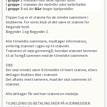
I
gruppe 1
svømmes med bælte og/eller luffer.
I
gruppe
2 svømmes der med/eller uden bælte/bælter.
I
gruppe 3
må der
ikke
bruges hjælpemidler.
Flipper Cup er et stævne for de mindre svømmere i
klubberne. For vores klub vil det være et stævne for
følgende hold:
Begynder 1 og Begynder 2.
Alle tilmeldte svømmere, modtager information,
omkring stævnet i ugen op til stævnet.
Træneren vil nøje gennemgå, hvordan stævnet kommer
til at foregå sammen med de tilmeldte svømmere.
OBS:
Der skal mindst være 4 tilmeldte til hvert stævne, ellers
deltager klubben ikke i stævnet.
Det aftales med træneren, hvad der skal svømmes til
stævnet.
Alle deltager får ved hver stævne en medalje.
TILMELDING OG BETALING SKER PÅ HJEMMESIDEN